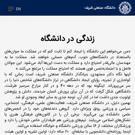
دانشگاه صنعتی شریف
EN
زندگی در دانشگاه
«من می‌خواهم این دانشگاه را ایجاد کنم تا ثابت کنم که در مملکت ما جوان‌های
بااستعداد در دانشگاه‌های خوب، آدم‌های حسابی خواهند شد. مملکت ما به
مهندسان عالی‌قدر احتیاج دارد و مملکت به دست این‌ها آباد می‌شود. این جوانان
فاضل و با اعتماد‌به‌نفس قوی هستند که احتیاج مملکت را مرتفع می‌کنند.»
اینها نگاه دکتر مجتهدی، بنیانگذار دانشگاه صنعتی شریف است زمانی که با
کوله‌باری از تجربه، رؤیای ایجاد دانشگاهی در تراز دانشگاه‌های شاخص دنیا را در
سر می‌پروراند. اینگونه بود که در دهه 40 و در کنار مزارع سرسبز طرشت،
دانشگاهی شکل گرفت که در آن برای پرورش انسان خردمند، دانش و پژوهش
اولویت جدی داشت اما در کنار آن، توجه جدی به سایر ابعاد وجودی او شد.
‌بهمین دلیل، در دانشگاه صنعتی شریف، فعالیت‌های علمی، فرهنگی، اجتماعی،
سیاسی و ورزشی رونق ویژه‌ای دارد. گروهی دغدغه‌های خود را در انجمن‌های
علمی دانشکده پی می‌گیرند. برخی آن را در کانون‌های فرهنگی هنری یا
تشکل‌های اسلامی می‌یابند. تیم‌های ورزشی هم طرفداران خاص خودش را دارد و
ورزشکاران مختلف از 16 سالن ورزشی دانشگاه و خوابگاه استفاده می‌کنند.
اینجا روزنامه‌ای دانشجویی با سابقه‌ای ۲۰ ساله دارد؛ اولین نشریه و اولین هیئت