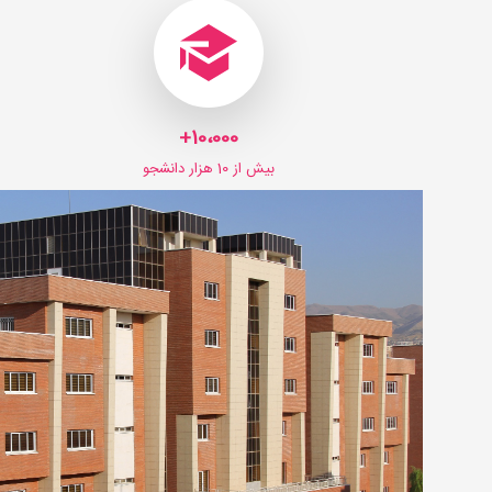
10،000+
بیش از 10 هزار دانشجو