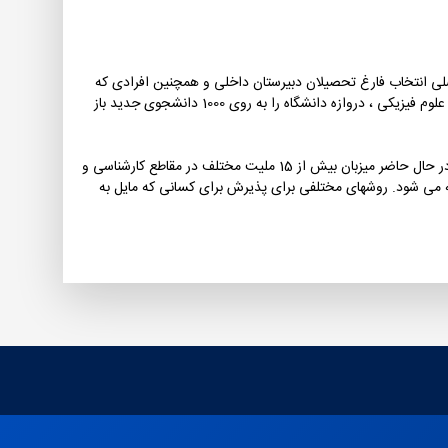
ی انتخاب فارغ تحصیلان دبیرستان داخلی و همچنین افرادی که
مایل به ادامه تحصیل در مقطع تحصیلات تکمیلی هستند، قرار می گیرد. هر ساله، کنکور سراسری دانشگاه (کنکور) با بیش از نیم میلیون شرکت کننده در علوم فیزیکی ، دروازه دانشگاه را به روی 1000 دانشجوی جدید باز
همچنین دانشگاه شریف سالهاست که پذیرای دانشجویان بین المللی است و با پذیرش دانشجویان ممتاز از سراسر جهان، این سنت را ادامه می دهد. در حال حاضر میزبان بیش از 15 ملیت مختلف در مقاطع کارشناسی و
می شود. روشهای مختلفی برای پذیرش برای کسانی که مایل به