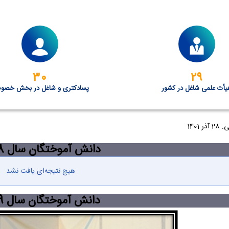
30
29
یأت علمی شاغل در کشور
پسادکتری و شاغل در بخش خصو
1401
دانش آموختگان سال 1388
هیچ نتیجه‌ای یافت نشد.
دانش آموختگان سال 1389