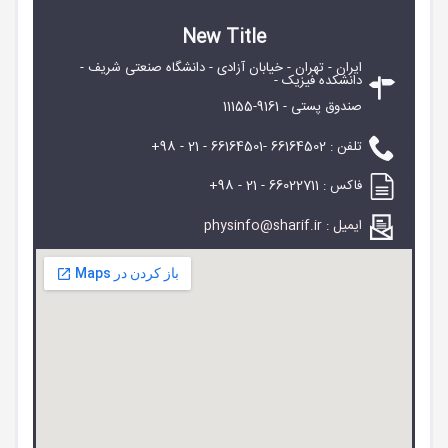
New Title
ایران - تهران - خیابان آزادی - دانشگاه صنعتی شریف -
دانشکده فیزیک -
​​​​​​​صندوق پستی - 9161-11155
تلفن : 66164502 -66164501 - 21 - 98+
فاکس : 66022711 - 21 - 98+
ایمیل : physinfo@sharif.ir