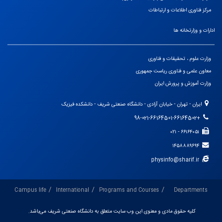
مرکز فناوری اطلاعات و ارتباطات
ادارات و وزارتخانه ها
وزارت علوم ، تحقیقات و فناوری
معاون علمی و فناوری ریاست جمهوری
وزارت آموزش و پرورش ایران
ایران - تهران - خیابان آزادی - دانشگاه صنعتی شریف - دانشکده فیزیک
+98-021-66164501-66164502
۶۶۱۶۴۰۵۱ - ۰۲۱
۱۴۵۸۸۸۹۶۹۴
physinfo@sharif.ir
Campus life
International
Programs and Courses
Departments
کلیه حقوق مادی و معنوی این وب سایت متعلق به دانشگاه صنعتی شریف می‌باشد.