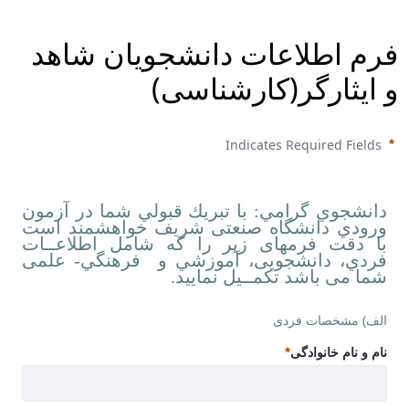
فرم اطلاعات دانشجويان شاهد
و ايثارگر(کارشناسی)
Indicates Required Fields
دانشجوي گرامي:
با تبريك قبولي شما در آزمون
ورودي دانشگاه صنعتی شریف خواهشمند است
با دقت فرمهای زير را که شامل اطلاعــات
فردي، دانشجویی، آموزشي و فرهنگي- علمی
شما می باشد تکمــیل نمایید.
<p style="text-align: justify;"><span dir="RTL" lang="FA" style="font-size:15.0pt"><span style="font-family:&quot;B Titr&quot;">دانشجوي گرامي:</span></span><span dir="RTL" lang="FA" style="font-size:15.0pt"><span style="font-family:&quot;B Koodak&quot;"> با تبريك قبولي شما در آزمون ورودي دانشگاه صنعتی شریف خواهشمند است با دقت فرمهای زير را که شامل اطلاعــات فردي، دانشجویی، آموزشي و &nbsp;فرهنگي- علمی شما می باشد تکمــیل نمایید. </span></span></p>
الف) مشخصات فردی
<p>الف) مشخصات فردی</p>
نام و نام خانوادگی