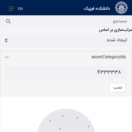
دانشکده فیزیک
EN
تب‌سازی بر اساس
assetCategoryIds
نصب