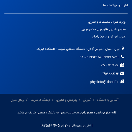
ادارات و وزارتخانه ها
وزارت علوم ، تحقیقات و فناوری
معاون علمی و فناوری ریاست جمهوری
وزارت آموزش و پرورش ایران
ایران - تهران - خیابان آزادی - دانشگاه صنعتی شریف - دانشکده فیزیک
+98-021-66164501-66164502
۶۶۱۶۴۰۵۱ - ۰۲۱
۱۴۵۸۸۸۹۶۹۴
physinfo@sharif.ir
آشنایی با دانشگاه
آموزش
پژوهش و فناوری
فرهنگ در شریف
پرتال خبری
کلیه حقوق مادی و معنوی این وب سایت متعلق به دانشگاه صنعتی شریف می‌باشد.
| آخرین بروزرسانی :
20 تیر 1405 08:25:49