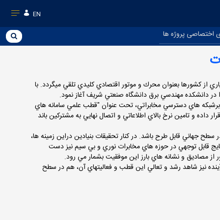
EN
 اختصاصی پروژه ها
ت
ري از كشورها بعنوان محرك و موتور اقتصادي كليدي تلقي مي­گردد. با
يد برشبكه هاي دسترسي مخابراتي، تحت عنوان "قطب علمي سامانه هاي
اده و تامين نرخ بالاي اطلاعاتي و اتصال نهايي به مشتركين باند
 سطح جهاني قابل طرح باشد. در كنار تحقيقات بنيادين دراين زمينه ها،
تايج قابل توجهي در حوزه هاي مخابرات نوري و بي سيم نيز دست
آينده نيز شاهد رشد و تعالي اين قطب و فعاليتهاي آن، هم در سطح