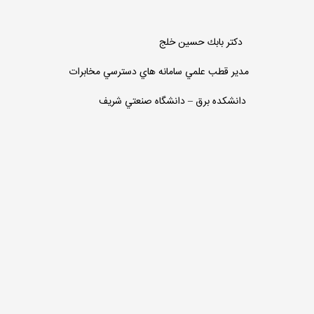
دكتر بابك حسين خلج
مدير قطب علمي سامانه هاي دسترسي مخابرات
دانشكده برق – دانشگاه صنعتي شريف