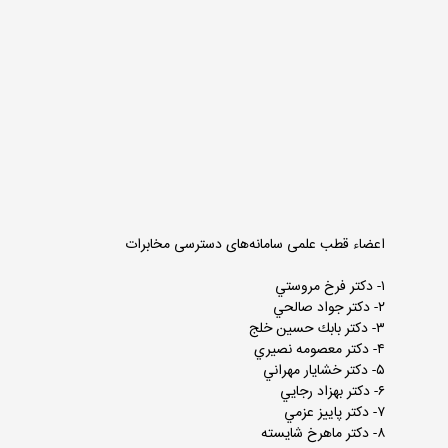
اعضاء قطب علمی سامانه‌های دسترسی مخابرات
۱- دكتر فرخ مروستي
۲- دكتر جواد صالحي
۳- دكتر بابك حسين خلج
۴- دكتر معصومه نصيري
۵- دكتر خشايار مهراني
۶- دكتر بهزاد رجايي
۷- دكتر پاييز عزمي
۸- دكتر ماهرخ شايسته