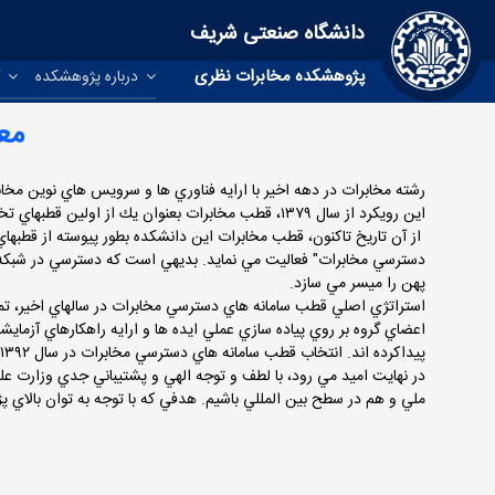
دانشگاه صنعتی شریف
پژوهشکده مخابرات نظری
درباره پژوهشکده
گ
مع
رشته مخابرات در دهه اخير با ارايه فناوري ها و سرويس هاي نوين مخاب
اين رويكرد از سال ۱۳۷۹، قطب مخابرات بعنوان يك از اولين قطبهاي تخصصي كشور مورد تاييد وزارت علوم، تحقيقات و فناوري قرار گرفت و فعاليت خودرا در دانشكده مهندسي برق دانشگاه صنعتي شريف آغاز نمود.
از آن تاريخ تاكنون، قطب مخابرات اين دانشكده بطور پيوسته از قطبه
دسترسي مخابرات" فعاليت مي نمايد. بديهي است كه دسترسي در شبكه ها
پهن را ميسر مي سازد.
استراتژي اصلي قطب سامانه هاي دسترسي مخابرات در سالهاي اخير، تمركز 
اعضاي گروه بر روي پياده سازي عملي ايده ها و ارايه راهكارهاي آزما
پيداكرده اند. انتخاب قطب سامانه هاي دسترسي مخابرات در سال ۱۳۹۲ به عنوان قطب برتر درميان تمامي قطب هاي رشته هاي مهندسي دانشگاههاي كشور از مصاديق و نشانه هاي بارز اين موفقيت بشمار مي رود.
در نهايت اميد مي رود، با لطف و توجه الهي و پشتيباني جدي وزارت علو
ملي و هم در سطح بين المللي باشيم. هدفي كه با توجه به توان بالاي